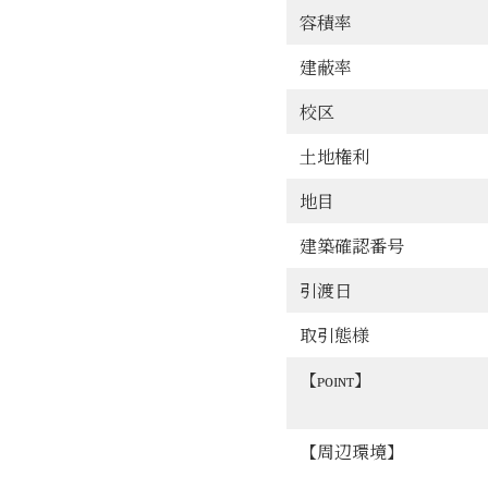
当社は、個人情報に関す
容積率
った場合には、誠実かつ
建蔽率
【お問い合わせ窓口】株式会社
校区
土地権利
地目
建築確認番号
引渡日
取引態様
【ᴘᴏɪɴᴛ】
【周辺環境】