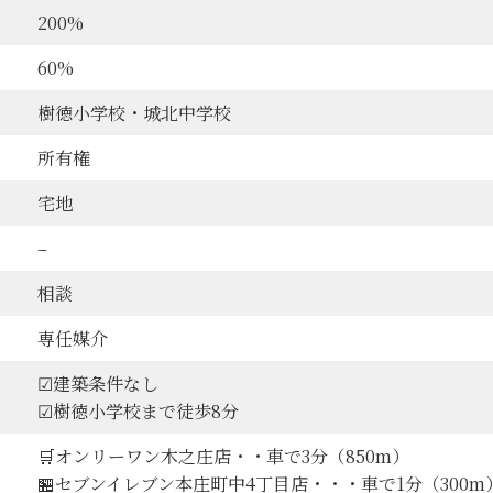
るご質問、苦情等を受け付ける窓口を下記のとおり設置してお
200%
迅速な対応に努めます。
60%
ファーストTEL：084-999-8448
樹徳小学校・城北中学校
所有権
宅地
–
相談
専任媒介
☑建築条件なし
☑樹徳小学校まで徒歩8分
🛒オンリーワン木之庄店・・車で3分（850m）
🏪セブンイレブン本庄町中4丁目店・・・車で1分（300m