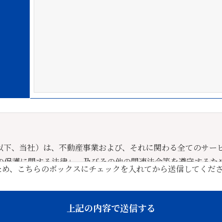
以下、当社）は、不動産事業および、それに関わる全てのサー
の保護に関する法律」、及びその他の関連法令等を遵守するた
ため、こちらのボックスにチェックを入れてから送信してくだ
実行いたします。
集する際は、その目的を当社の事業範囲内で明確にし、適法か
ません。また、そのための措置を講じます
集、利用及び提供する場合は、原則として、利用目的、提供範