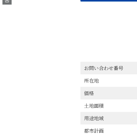
等でお客様にご説明する
3．当社が保有する個人
管理に努めます。
4．当社が個人情報の取
な契約を締結するととも
5．当社は、お客様の同
せん。ただし、以下の場
(1)法令に基づき開示を
お問い合わせ番号
(2)人の生命、身体ま
所在地
(3)お客様、当社及び
6．当社は、保有する個
価格
安全管理のために必要か
土地面積
7．当社は、個人の権利
られたときは、合理的な
用途地域
8．当社は、個人情報保
都市計画
ジメントシステムの継続