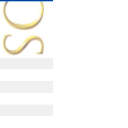
の内容に保つように適切な
と個人情報保護のため必要
を開示することはいたしま
得ることが困難な場合
る場合
毀損の防止、及びその他の
す。
もしくは提供の拒否を求め
ともに、個人情報保護マネ