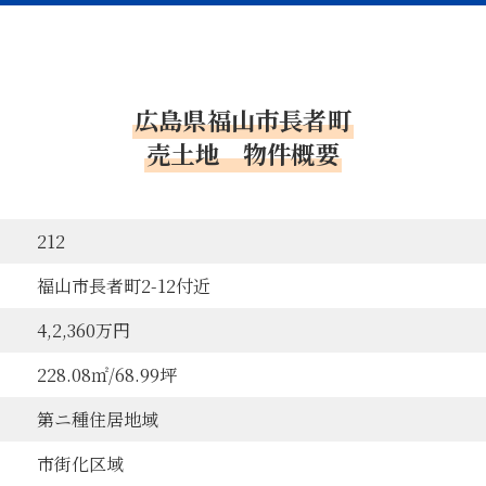
か、または、その内容を当社に掲示いたします。
情報は、その利用目的の達成に必要な範囲内で、正確かつ最新
り扱いに関する業務の全部及び一部を委託する場合は、委託先
広島県福山市長者町
に、必要かつ適切な監督を行います。
売土地 物件概要
意がない限り、業務委託先以外の第三者にお客様等の個人情報
合には、お客様等の個人情報を開示することがあります。
求められた場合
212
たは財産の保護のために開示の必要があり、かつ、本人の同意を
福山市長者町2-12付近
従業員の権利、財産、サービス等を保護するために必要と認められ
人情報の取り扱いにあたって、不当なアクセス、漏洩、滅失、
4,2,360万円
つ適切な措置を講じ、予防ならびに是正に取り組んでまいりま
228.08㎡/68.99坪
を尊重し、本人から自己情報の開示、訂正、削除、または利用
範囲で速やかに対応いたします。
第ニ種住居地域
護のため従業員への教育活動に努め、安全管理体制を整えると
市街化区域
的改善を行います。